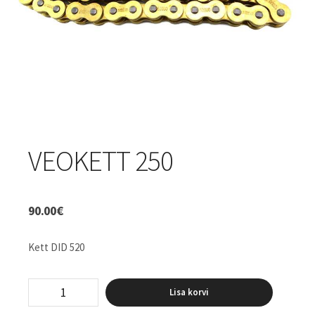
VEOKETT 250
90.00
€
Kett DID 520
Veokett
Lisa korvi
250
kogus