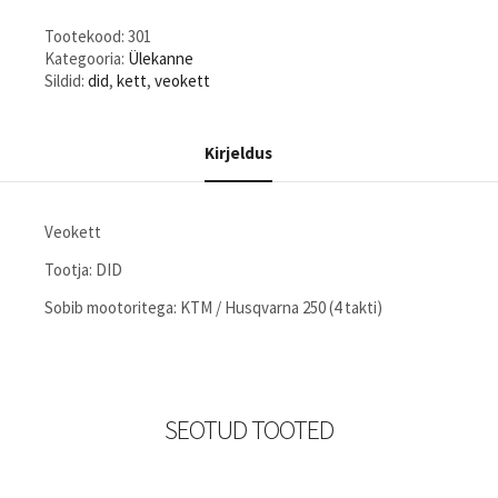
Tootekood:
301
Kategooria:
Ülekanne
Sildid:
did
,
kett
,
veokett
Kirjeldus
Veokett
Tootja: DID
Sobib mootoritega: KTM / Husqvarna 250 (4 takti)
SEOTUD TOOTED