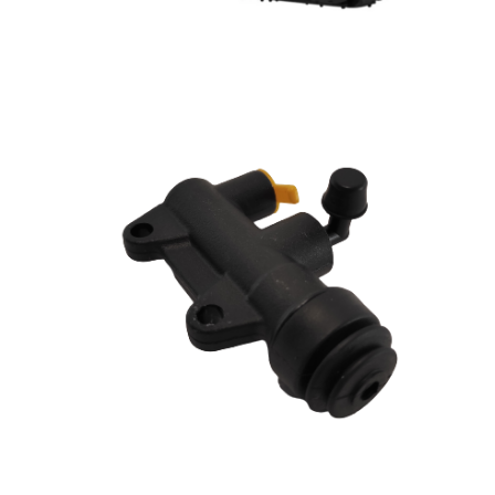
Lisa korvi
95.00
€